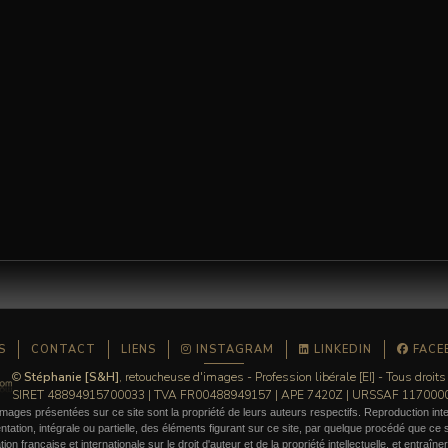
S
CONTACT
LIENS
INSTAGRAM
LINKEDIN
FACE
©
Stéphanie [S&H]
, retoucheuse d'images - Profession libérale [EI] - Tous droits
SIRET 48894915700033 | TVA FR00488949157 | APE 7420Z | URSSAF 11700
mages présentées sur ce site sont la propriété de leurs auteurs respectifs. Reproduction inte
ation, intégrale ou partielle, des éléments figurant sur ce site, par quelque procédé que ce so
ation française et internationale sur le droit d'auteur et de la propriété intellectuelle, et entraîn