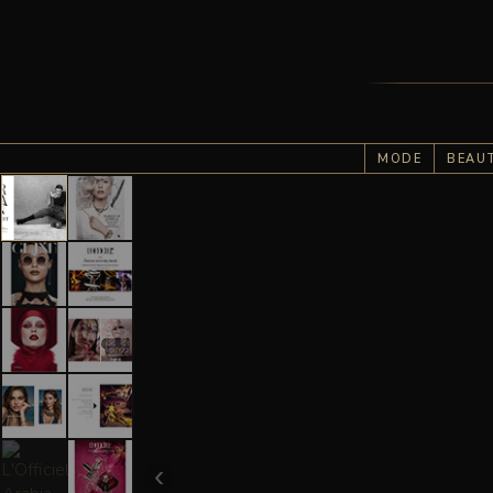
MODE
BEAU
‹