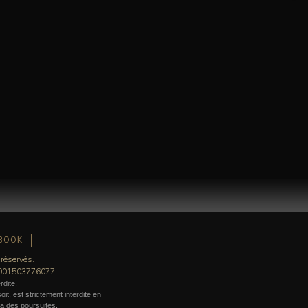
BOOK
 réservés.
0001503776077
rdite.
it, est strictement interdite en
era des poursuites.