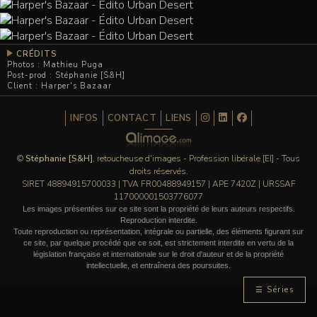
CRÉDITS
Photos : Mathieu Puga
Post-prod : Stéphanie [S&H]
Client : Harper's Bazaar
INFOS
CONTACT
LIENS
©
Stéphanie [S&H]
, retoucheuse d'images - Profession libérale [EI] - Tous
droits réservés.
SIRET 48894915700033 | TVA FR00488949157 | APE 7420Z | URSSAF
117000001503776077
Les images présentées sur ce site sont la propriété de leurs auteurs respectifs.
Reproduction interdite.
Toute reproduction ou représentation, intégrale ou partielle, des éléments figurant sur
ce site, par quelque procédé que ce soit, est strictement interdite en vertu de la
législation française et internationale sur le droit d'auteur et de la propriété
intellectuelle, et entraînera des poursuites.
☰ Séries