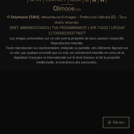
INFOS
CONTACT
LIENS
©
Stéphanie [S&H]
, retoucheuse d'images - Profession libérale [EI] - Tous
droits réservés.
SIRET 48894915700033 | TVA FR00488949157 | APE 7420Z | URSSAF
117000001503776077
Les images présentées sur ce site sont la propriété de leurs auteurs respectifs.
Reproduction interdite.
Toute reproduction ou représentation, intégrale ou partielle, des éléments figurant sur
ce site, par quelque procédé que ce soit, est strictement interdite en vertu de la
législation française et internationale sur le droit d'auteur et de la propriété
intellectuelle, et entraînera des poursuites.
☰ Séries