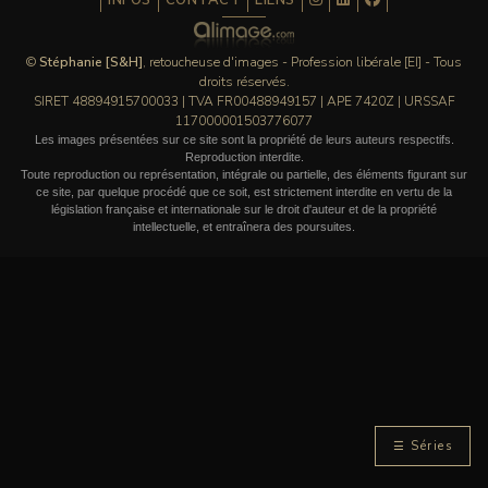
INFOS
CONTACT
LIENS
©
Stéphanie [S&H]
, retoucheuse d'images - Profession libérale [EI] - Tous
droits réservés.
SIRET 48894915700033 | TVA FR00488949157 | APE 7420Z | URSSAF
117000001503776077
Les images présentées sur ce site sont la propriété de leurs auteurs respectifs.
Reproduction interdite.
Toute reproduction ou représentation, intégrale ou partielle, des éléments figurant sur
ce site, par quelque procédé que ce soit, est strictement interdite en vertu de la
législation française et internationale sur le droit d'auteur et de la propriété
intellectuelle, et entraînera des poursuites.
☰ Séries