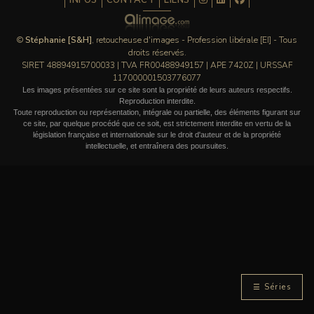
INFOS
CONTACT
LIENS
©
Stéphanie [S&H]
, retoucheuse d'images - Profession libérale [EI] - Tous
droits réservés.
SIRET 48894915700033 | TVA FR00488949157 | APE 7420Z | URSSAF
117000001503776077
Les images présentées sur ce site sont la propriété de leurs auteurs respectifs.
Reproduction interdite.
Toute reproduction ou représentation, intégrale ou partielle, des éléments figurant sur
ce site, par quelque procédé que ce soit, est strictement interdite en vertu de la
législation française et internationale sur le droit d'auteur et de la propriété
intellectuelle, et entraînera des poursuites.
☰ Séries