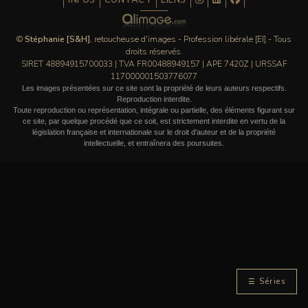
INFOS
CONTACT
LIENS
©
Stéphanie [S&H]
, retoucheuse d'images - Profession libérale [EI] - Tous
droits réservés.
SIRET 48894915700033 | TVA FR00488949157 | APE 7420Z | URSSAF
117000001503776077
Les images présentées sur ce site sont la propriété de leurs auteurs respectifs.
Reproduction interdite.
Toute reproduction ou représentation, intégrale ou partielle, des éléments figurant sur
ce site, par quelque procédé que ce soit, est strictement interdite en vertu de la
législation française et internationale sur le droit d'auteur et de la propriété
intellectuelle, et entraînera des poursuites.
☰ Séries