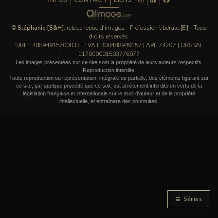
INFOS
CONTACT
LIENS
©
Stéphanie [S&H]
, retoucheuse d'images - Profession libérale [EI] - Tous
droits réservés.
SIRET 48894915700033 | TVA FR00488949157 | APE 7420Z | URSSAF
117000001503776077
Les images présentées sur ce site sont la propriété de leurs auteurs respectifs.
Reproduction interdite.
Toute reproduction ou représentation, intégrale ou partielle, des éléments figurant sur
ce site, par quelque procédé que ce soit, est strictement interdite en vertu de la
législation française et internationale sur le droit d'auteur et de la propriété
intellectuelle, et entraînera des poursuites.
☰ Séries