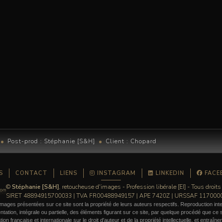
Post-prod : Stéphanie [S&H]
Client : Chopard
S
CONTACT
LIENS
INSTAGRAM
LINKEDIN
FACE
©
Stéphanie [S&H]
, retoucheuse d'images - Profession libérale [EI] - Tous droits
SIRET 48894915700033 | TVA FR00488949157 | APE 7420Z | URSSAF 11700
mages présentées sur ce site sont la propriété de leurs auteurs respectifs. Reproduction inte
ation, intégrale ou partielle, des éléments figurant sur ce site, par quelque procédé que ce so
ation française et internationale sur le droit d'auteur et de la propriété intellectuelle, et entraîn