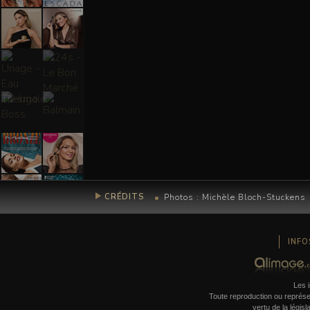
Photos : Michèle Bloch-Stuckens
CRÉDITS
INFO
Les i
Toute reproduction ou représent
vertu de la législ