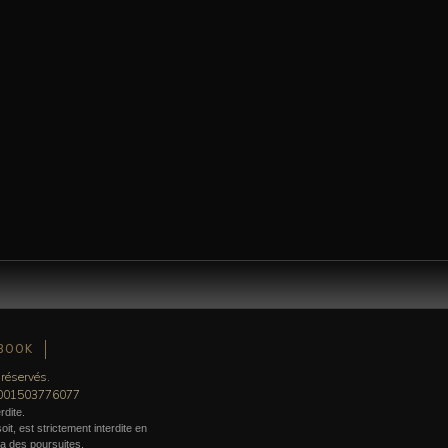
BOOK
 réservés.
0001503776077
rdite.
it, est strictement interdite en
era des poursuites.