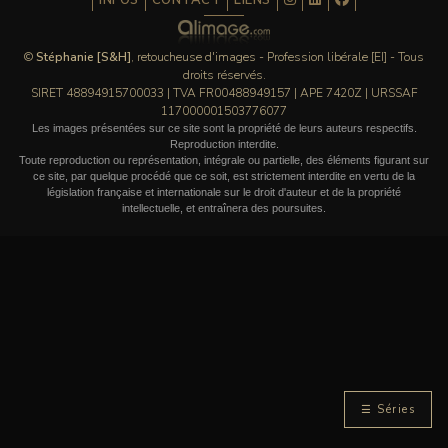
INFOS
CONTACT
LIENS
©
Stéphanie [S&H]
, retoucheuse d'images - Profession libérale [EI] - Tous
droits réservés.
SIRET 48894915700033 | TVA FR00488949157 | APE 7420Z | URSSAF
117000001503776077
Les images présentées sur ce site sont la propriété de leurs auteurs respectifs.
Reproduction interdite.
Toute reproduction ou représentation, intégrale ou partielle, des éléments figurant sur
ce site, par quelque procédé que ce soit, est strictement interdite en vertu de la
législation française et internationale sur le droit d'auteur et de la propriété
intellectuelle, et entraînera des poursuites.
☰ Séries