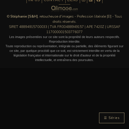
INFOS
CONTACT
LIENS
©
Stéphanie [S&H]
, retoucheuse d'images - Profession libérale [EI] - Tous
droits réservés.
SIRET 48894915700033 | TVA FR00488949157 | APE 7420Z | URSSAF
117000001503776077
Les images présentées sur ce site sont la propriété de leurs auteurs respectifs.
Reproduction interdite.
Toute reproduction ou représentation, intégrale ou partielle, des éléments figurant sur
ce site, par quelque procédé que ce soit, est strictement interdite en vertu de la
législation française et internationale sur le droit d'auteur et de la propriété
intellectuelle, et entraînera des poursuites.
☰ Séries