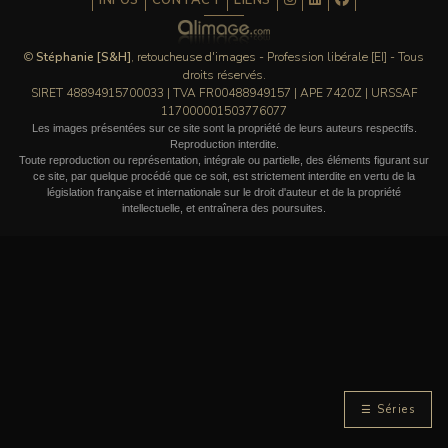
INFOS
CONTACT
LIENS
©
Stéphanie [S&H]
, retoucheuse d'images - Profession libérale [EI] - Tous
droits réservés.
SIRET 48894915700033 | TVA FR00488949157 | APE 7420Z | URSSAF
117000001503776077
Les images présentées sur ce site sont la propriété de leurs auteurs respectifs.
Reproduction interdite.
Toute reproduction ou représentation, intégrale ou partielle, des éléments figurant sur
ce site, par quelque procédé que ce soit, est strictement interdite en vertu de la
législation française et internationale sur le droit d'auteur et de la propriété
intellectuelle, et entraînera des poursuites.
☰ Séries