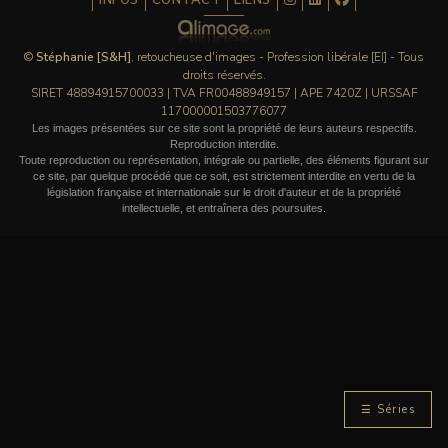
INFOS
CONTACT
LIENS
©
Stéphanie [S&H]
, retoucheuse d'images - Profession libérale [EI] - Tous
droits réservés.
SIRET 48894915700033 | TVA FR00488949157 | APE 7420Z | URSSAF
117000001503776077
Les images présentées sur ce site sont la propriété de leurs auteurs respectifs.
Reproduction interdite.
Toute reproduction ou représentation, intégrale ou partielle, des éléments figurant sur
ce site, par quelque procédé que ce soit, est strictement interdite en vertu de la
législation française et internationale sur le droit d'auteur et de la propriété
intellectuelle, et entraînera des poursuites.
☰ Séries