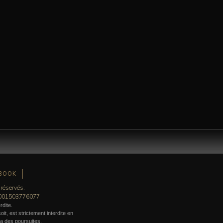
BOOK
 réservés.
0001503776077
rdite.
it, est strictement interdite en
era des poursuites.