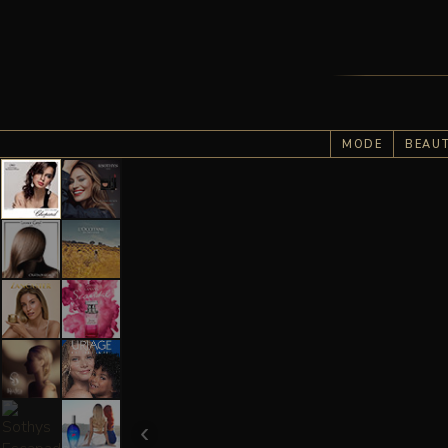
MODE
BEAU
‹