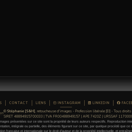
S
CONTACT
LIENS
INSTAGRAM
LINKEDIN
FACE
©
Stéphanie [S&H]
, retoucheuse d'images - Profession libérale [EI] - Tous droits
SIRET 48894915700033 | TVA FR00488949157 | APE 7420Z | URSSAF 11700
mages présentées sur ce site sont la propriété de leurs auteurs respectifs. Reproduction inte
ation, intégrale ou partielle, des éléments figurant sur ce site, par quelque procédé que ce so
ation française et internationale sur le droit d'auteur et de la propriété intellectuelle, et entraîn