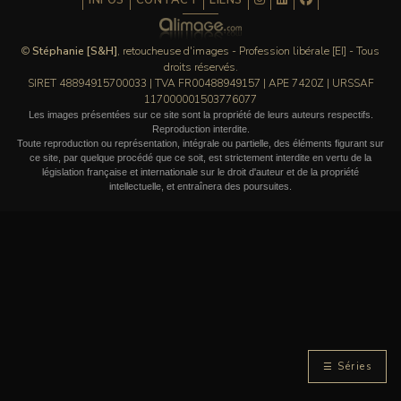
INFOS
CONTACT
LIENS
©
Stéphanie [S&H]
, retoucheuse d'images - Profession libérale [EI] - Tous
droits réservés.
SIRET 48894915700033 | TVA FR00488949157 | APE 7420Z | URSSAF
117000001503776077
Les images présentées sur ce site sont la propriété de leurs auteurs respectifs.
Reproduction interdite.
Toute reproduction ou représentation, intégrale ou partielle, des éléments figurant sur
ce site, par quelque procédé que ce soit, est strictement interdite en vertu de la
législation française et internationale sur le droit d'auteur et de la propriété
intellectuelle, et entraînera des poursuites.
☰ Séries