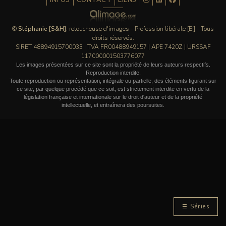
INFOS
CONTACT
LIENS
©
Stéphanie [S&H]
, retoucheuse d'images - Profession libérale [EI] - Tous
droits réservés.
SIRET 48894915700033 | TVA FR00488949157 | APE 7420Z | URSSAF
117000001503776077
Les images présentées sur ce site sont la propriété de leurs auteurs respectifs.
Reproduction interdite.
Toute reproduction ou représentation, intégrale ou partielle, des éléments figurant sur
ce site, par quelque procédé que ce soit, est strictement interdite en vertu de la
législation française et internationale sur le droit d'auteur et de la propriété
intellectuelle, et entraînera des poursuites.
☰ Séries