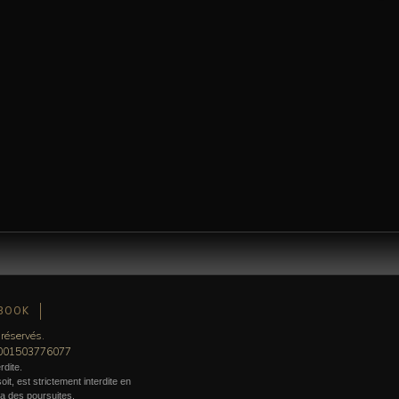
BOOK
 réservés.
0001503776077
rdite.
it, est strictement interdite en
era des poursuites.