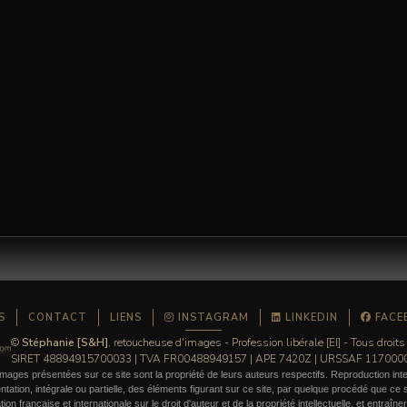
S
CONTACT
LIENS
INSTAGRAM
LINKEDIN
FACE
©
Stéphanie [S&H]
, retoucheuse d'images - Profession libérale [EI] - Tous droits
SIRET 48894915700033 | TVA FR00488949157 | APE 7420Z | URSSAF 11700
mages présentées sur ce site sont la propriété de leurs auteurs respectifs. Reproduction inte
ation, intégrale ou partielle, des éléments figurant sur ce site, par quelque procédé que ce so
ation française et internationale sur le droit d'auteur et de la propriété intellectuelle, et entraîn