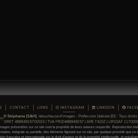
S
CONTACT
LIENS
INSTAGRAM
LINKEDIN
FACE
©
Stéphanie [S&H]
, retoucheuse d'images - Profession libérale [EI] - Tous droits
SIRET 48894915700033 | TVA FR00488949157 | APE 7420Z | URSSAF 11700
mages présentées sur ce site sont la propriété de leurs auteurs respectifs. Reproduction inte
ation, intégrale ou partielle, des éléments figurant sur ce site, par quelque procédé que ce so
ation française et internationale sur le droit d'auteur et de la propriété intellectuelle, et entraîn