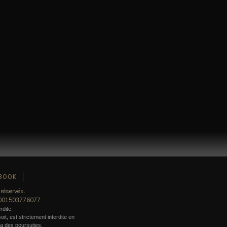
BOOK
 réservés.
0001503776077
rdite.
it, est strictement interdite en
era des poursuites.