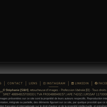
S
CONTACT
LIENS
INSTAGRAM
LINKEDIN
FACE
©
Stéphanie [S&H]
, retoucheuse d'images - Profession libérale [EI] - Tous droits
SIRET 48894915700033 | TVA FR00488949157 | APE 7420Z | URSSAF 11700
mages présentées sur ce site sont la propriété de leurs auteurs respectifs. Reproduction inte
ation, intégrale ou partielle, des éléments figurant sur ce site, par quelque procédé que ce so
ation française et internationale sur le droit d'auteur et de la propriété intellectuelle, et entraîn