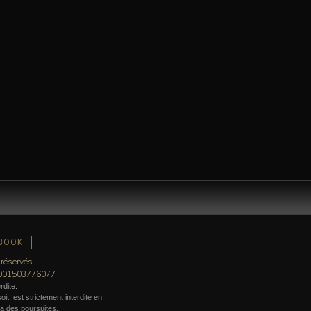
BOOK
 réservés.
0001503776077
rdite.
it, est strictement interdite en
era des poursuites.