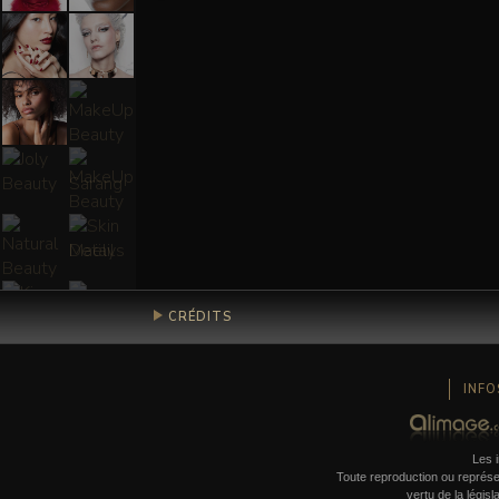
CRÉDITS
INFO
Les i
Toute reproduction ou représent
vertu de la législ