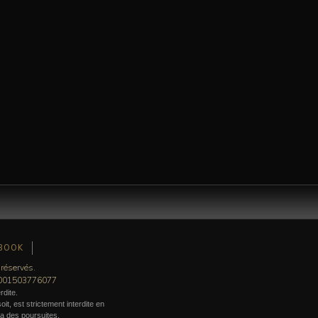
BOOK
 réservés.
0001503776077
rdite.
it, est strictement interdite en
era des poursuites.