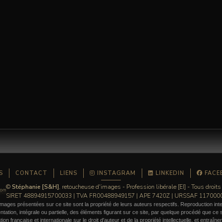
S
CONTACT
LIENS
INSTAGRAM
LINKEDIN
FACE
©
Stéphanie [S&H]
, retoucheuse d'images - Profession libérale [EI] - Tous droits
SIRET 48894915700033 | TVA FR00488949157 | APE 7420Z | URSSAF 11700
mages présentées sur ce site sont la propriété de leurs auteurs respectifs. Reproduction inte
ation, intégrale ou partielle, des éléments figurant sur ce site, par quelque procédé que ce so
ation française et internationale sur le droit d'auteur et de la propriété intellectuelle, et entraîn